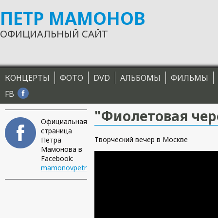
ПЕТР МАМОНОВ
Перейти к основному содержанию
ОФИЦИАЛЬНЫЙ САЙТ
Главное меню
КОНЦЕРТЫ
ФОТО
DVD
АЛЬБОМЫ
ФИЛЬМЫ
FB
"Фиолетовая чер
Официальная
страница
Творческий вечер в Москве
Петра
Мамонова в
Facebook:
mamonovpetr