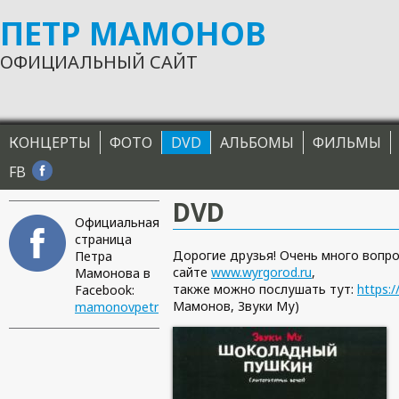
ПЕТР МАМОНОВ
Перейти к основному содержанию
ОФИЦИАЛЬНЫЙ САЙТ
Главное меню
КОНЦЕРТЫ
ФОТО
DVD
АЛЬБОМЫ
ФИЛЬМЫ
FB
DVD
Официальная
страница
Дорогие друзья! Очень много вопро
Петра
сайте
www.wyrgorod.ru
,
Мамонова в
также можно послушать тут:
https:
Facebook:
Мамонов, Звуки Му)
mamonovpetr