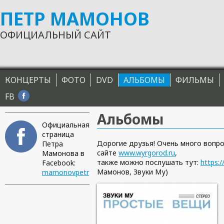
ПЕТР МАМОНОВ
Перейти к основному содержанию
ОФИЦИАЛЬНЫЙ САЙТ
Главное меню
КОНЦЕРТЫ
ФОТО
DVD
АЛЬБОМЫ
ФИЛЬМЫ
FB
Альбомы
Официальная
страница
Дорогие друзья! Очень много вопро
Петра
сайте
www.wyrgorod.ru
,
Мамонова в
также можно послушать тут:
https:
Facebook:
Мамонов, Звуки Му)
mamonovpetr